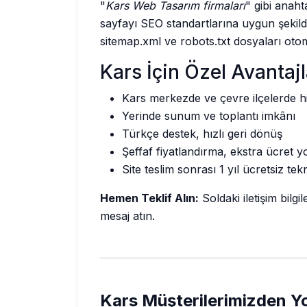
"
Kars Web Tasarım firmaları
" gibi anaht
sayfayı SEO standartlarına uygun şeki
sitemap.xml ve robots.txt dosyaları otoma
Kars İçin Özel Avantaj
Kars merkezde ve çevre ilçelerde h
Yerinde sunum ve toplantı imkânı
Türkçe destek, hızlı geri dönüş
Şeffaf fiyatlandırma, ekstra ücret y
Site teslim sonrası 1 yıl ücretsiz tek
Hemen Teklif Alın:
Soldaki iletişim bil
mesaj atın.
Kars Müşterilerimizden Y