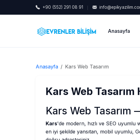
+90 (552) 291 08 91
info@epikyazilim.c
Anasayfa
Anasayfa
Kars Web Tasarım
Kars Web Tasarım 
Kars Web Tasarım 
Kars
'de modern, hızlı ve SEO uyumlu we
en iyi şekilde yansıtan, mobil uyumlu, Go
doğru adrestesiniz.