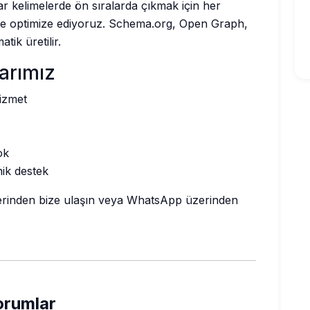
ar kelimelerde ön sıralarda çıkmak için her
lde optimize ediyoruz. Schema.org, Open Graph,
tik üretilir.
larımız
izmet
ok
nik destek
gilerinden bize ulaşın veya WhatsApp üzerinden
orumlar