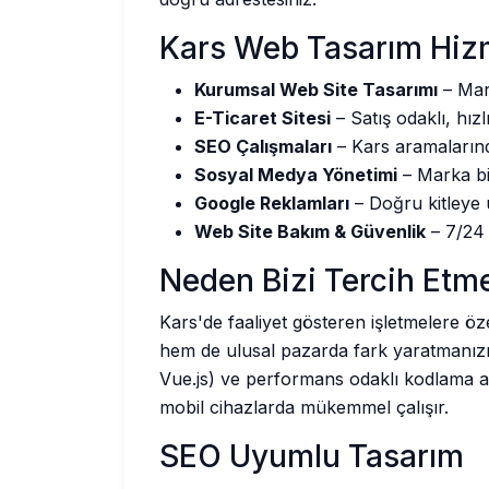
Kars Web Tasarım Hiz
Kurumsal Web Site Tasarımı
– Mark
E-Ticaret Sitesi
– Satış odaklı, hızl
SEO Çalışmaları
– Kars aramalarınd
Sosyal Medya Yönetimi
– Marka bili
Google Reklamları
– Doğru kitleye 
Web Site Bakım & Güvenlik
– 7/24 
Neden Bizi Tercih Etme
Kars'de faaliyet gösteren işletmelere ö
hem de ulusal pazarda fark yaratmanızı 
Vue.js) ve performans odaklı kodlama anla
mobil cihazlarda mükemmel çalışır.
SEO Uyumlu Tasarım