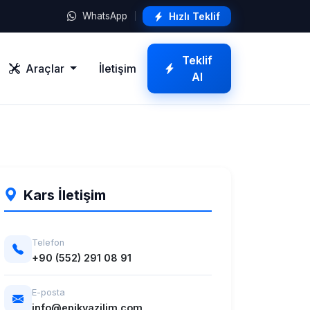
Hızlı Teklif
WhatsApp
Teklif
Araçlar
İletişim
Al
Kars İletişim
Telefon
+90 (552) 291 08 91
E-posta
info@epikyazilim.com