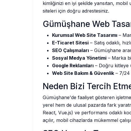
kimliğinizi en iyi şekilde yansıtan, mob
siteleri için doğru adrestesiniz.
Gümüşhane Web Tasar
Kurumsal Web Site Tasarımı
– Mark
E-Ticaret Sitesi
– Satış odaklı, hızl
SEO Çalışmaları
– Gümüşhane arama
Sosyal Medya Yönetimi
– Marka bili
Google Reklamları
– Doğru kitleye 
Web Site Bakım & Güvenlik
– 7/24 
Neden Bizi Tercih Etme
Gümüşhane'de faaliyet gösteren işletme
yerel hem de ulusal pazarda fark yaratm
React, Vue.js) ve performans odaklı kodl
açılır, mobil cihazlarda mükemmel çalışı